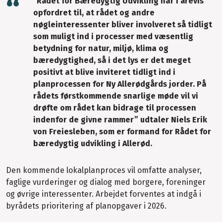
"Rådet for Bæredygtig Udvikling har i årevis
opfordret til, at rådet og andre
nøgleinteressenter bliver involveret så tidligt
som muligt ind i processer med væsentlig
betydning for natur, miljø, klima og
bæredygtighed, så i det lys er det meget
positivt at blive inviteret tidligt ind i
planprocessen for Ny Allerødgårds jorder. På
rådets førstkommende snarlige møde vil vi
drøfte om rådet kan bidrage til processen
indenfor de givne rammer” udtaler Niels Erik
von Freiesleben, som er formand for Rådet for
bæredygtig udvikling i Allerød.
Den kommende lokalplanproces vil omfatte analyser,
faglige vurderinger og dialog med borgere, foreninger
og øvrige interessenter. Arbejdet forventes at indgå i
byrådets prioritering af planopgaver i 2026.