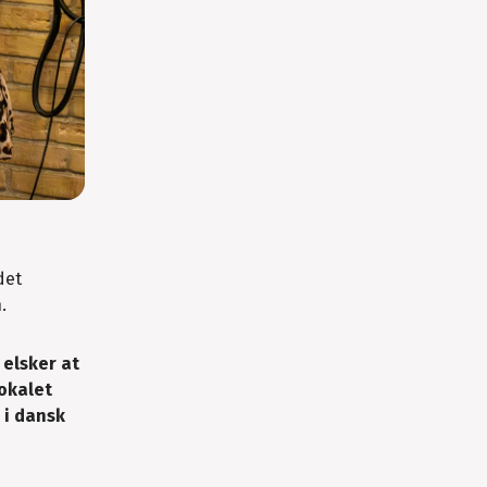
det
.
 elsker at
lokalet
 i dansk