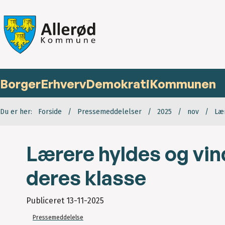
Borger
Erhverv
Demokrati
Kommunen
Du er her:
Forside
Pressemeddelelser
2025
nov
Lær
Lærere hyldes og vind
deres klasse
Publiceret
13-11-2025
Pressemeddelelse