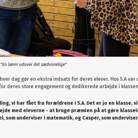
r "En lærer udover det sædvanelige"
er dag gør en ekstra indsats for deres elever. Hos 5.A var 
 for deres store engagement og dedikerede arbejde i klassen
ng, vi har fået fra forældrene i 5.A. Det er jo en klasse, vi
arbejde med eleverne - at bruge præmien på at gøre klasse
el, som underviser i matematik, og Casper, som underviser