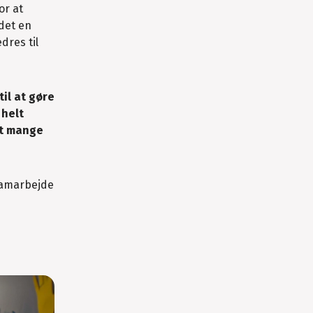
or at
det en
dres til
til at gøre
 helt
at mange
 samarbejde