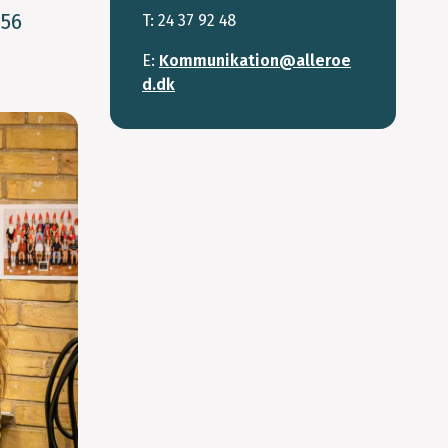
 56
T: 24 37 92 48
E:
Kommunikation@alleroe
d.dk