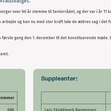
orrådsvalget.
ger over 60 år stemme til Seniorrådet, og der var i år 11 k
s arbejde og kan nu med stor kraft tale de ældres sag i det f
s første gang den 1. december til det konstituerende møde. 
stemt.
Suppleanter:
stemmer
686
Lars Skjoldmark Rasmussen