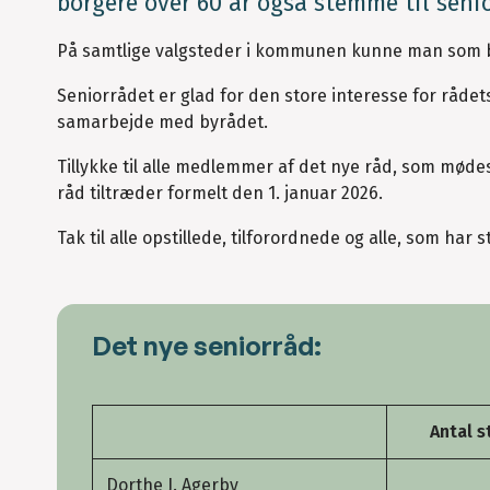
borgere over 60 år også stemme til seni
På samtlige valgsteder i kommunen kunne man som bor
Seniorrådet er glad for den store interesse for rådet
samarbejde med byrådet.
Tillykke til alle medlemmer af det nye råd, som møde
råd tiltræder formelt den 1. januar 2026.
Tak til alle opstillede, tilforordnede og alle, som har 
Det nye seniorråd:
Antal 
Dorthe J. Agerby