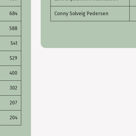
684
Conny Solveig Pedersen
588
541
529
400
302
207
204