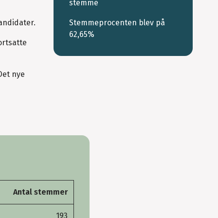
stemme
Stemmeprocenten blev på
andidater.
62,65%
ortsatte
Det nye
Antal stemmer
193