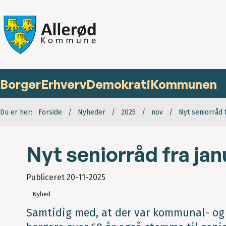
Borger
Erhverv
Demokrati
Kommunen
Du er her:
Forside
Nyheder
2025
nov
Nyt seniorråd 
Nyt seniorråd fra ja
Publiceret
20-11-2025
Nyhed
Samtidig med, at der var kommunal- og 