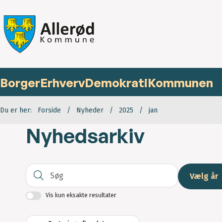
Borger
Erhverv
Demokrati
Kommunen
Du er her:
Forside
Nyheder
2025
jan
Nyhedsarkiv
Søg
Vælg år
Vis kun eksakte resultater