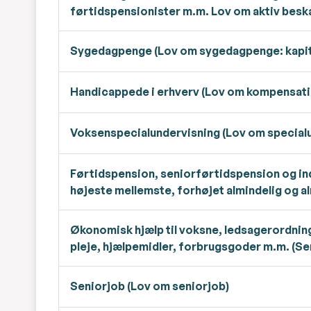
førtidspensionister m.m. Lov om aktiv besk
Sygedagpenge (Lov om sygedagpenge: kapitel
Handicappede i erhverv (Lov om kompensatio
Voksenspecialundervisning (Lov om specialu
Førtidspension, seniorførtidspension og ind
højeste mellemste, forhøjet almindelig og a
Økonomisk hjælp til voksne, ledsagerordning
pleje, hjælpemidler, forbrugsgoder m.m. (Se
Seniorjob (Lov om seniorjob)