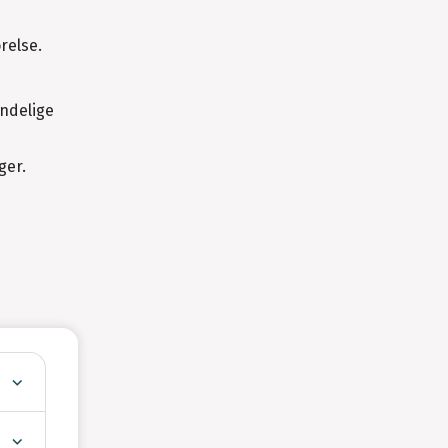
relse.
indelige
ger.