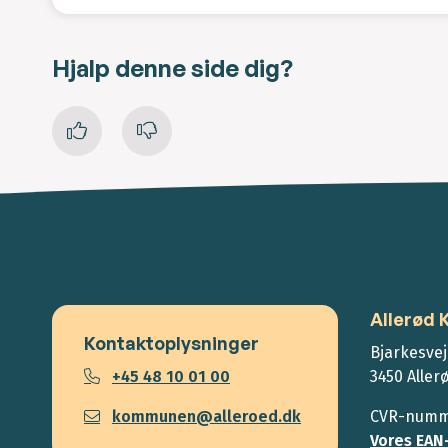
Hjalp denne side dig?
Allerød
Kontaktoplysninger
Bjarkesvej
+45 48 10 01 00
3450 Aller
kommunen@alleroed.dk
CVR-numme
Vores EAN