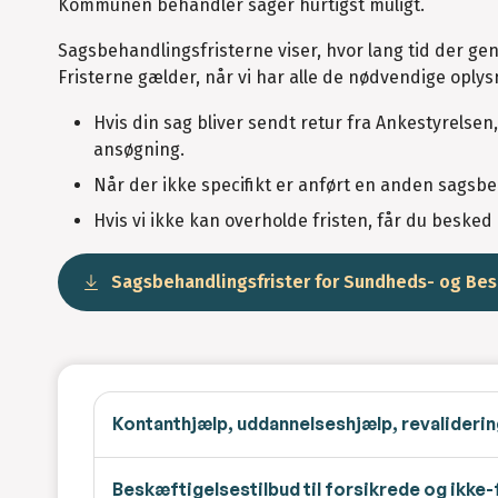
Kommunen behandler sager hurtigst muligt.
Sagsbehandlingsfristerne viser, hvor lang tid der gene
Fristerne gælder, når vi har alle de nødvendige oply
Hvis din sag bliver sendt retur fra Ankestyrels
ansøgning.
Når der ikke specifikt er anført en anden sagsbeh
Hvis vi ikke kan overholde fristen, får du beske
Sagsbehandlingsfrister for Sundheds- og Be
Kontanthjælp, uddannelseshjælp, revaliderin
Beskæftigelsestilbud til forsikrede og ikke-f