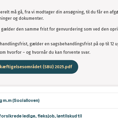
relt må gå, fra vi modtager din ansøgning, til du får en afgø
sninger og dokumenter.
en, gælder den samme frist for genvurdering som ved den opr
andlingsfrist, gælder en sagsbehandlingsfrist på op til 12 u
d om hvorfor – og hvornår du kan forvente svar.
skæftigelsesområdet (SBU) 2025.pdf
g m.m (Socialloven)
orsikrede ledige, fleksjob, løntilskud til