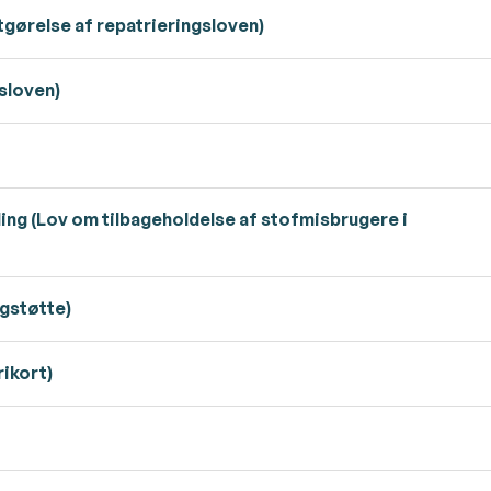
gørelse af repatrieringsloven)
sloven)
ing (Lov om tilbageholdelse af stofmisbrugere i
igstøtte)
rikort)