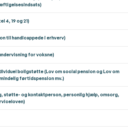
æftigelsesindsats)
 4, 19 og 21)
n til handicappede i erhverv)
ndervisning for voksne)
ividuel boligstøtte (Lov om social pension og Lov om
lmindelig førtidspension mv.)
, støtte- og kontaktperson, personlig hjælp, omsorg,
rviceloven)