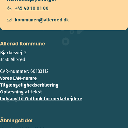
+45 48 10 01 00
kommunen@alleroed.dk
Allerød Kommune
Bjarkesvej 2
3450 Allerød
CVR-nummer: 60183112
Vores EAN-numre
Tilgængelighedserklæring
Oplæsning af tekst
Indgang til Outlook for medarbejdere
Åbningstider