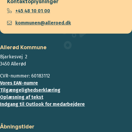
Kontaktoplysninger
+45 48 10 01 00
kommunen@alleroed.dk
Allerød Kommune
Bjarkesvej 2
3450 Allerød
CVR-nummer: 60183112
Vores EAN-numre
Tilgængelighedserklæring
Oplæsning af tekst
Indgang til Outlook for medarbejdere
Åbningstider