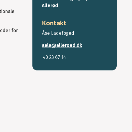
Allerød
tionale
Kontakt
heder for
Åse Ladefoged
aala@alleroed.dk
40 23 67 14