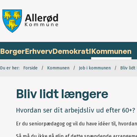
Borger
Erhverv
Demokrati
Kommunen
Du er her:
Forside
Kommunen
Job i kommunen
Bliv lid
Bliv lidt længere
Hvordan ser dit arbejdsliv ud efter 60+?
Er du seniorpædagog og vil du have idéer til, hvordan
Så må du ikke gå glip af dette spændende arrangem