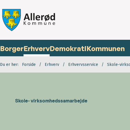
Borger
Erhverv
Demokrati
Kommunen
Du er her:
Forside
Erhverv
Erhvervsservice
Skole-virk
Skole- virksomhedssamarbejde