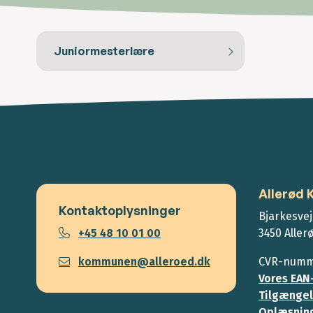
Juniormesterlære
Allerød
Kontaktoplysninger
Bjarkesvej
+45 48 10 01 00
3450 Aller
kommunen@alleroed.dk
CVR-numme
Vores EAN
Tilgængel
Oplæsning