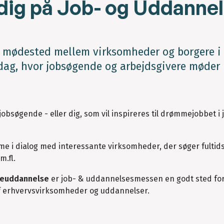
se dig på Job- og Uddan
t mødested mellem virksomheder og borgere
ag, hvor jobsøgende og arbejdsgivere møder
bsøgende - eller dig, som vil inspireres til drømmejobbet i 
me i dialog med interessante virksomheder, der søger fultid
m.fl.
ereuddannelse
er job- & uddannelsesmessen en godt sted for
 erhvervsvirksomheder og uddannelser.