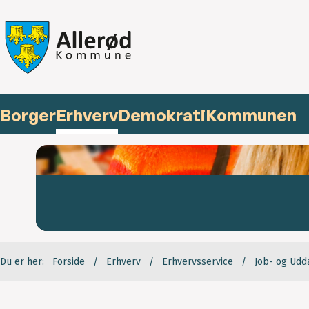
Borger
Erhverv
Demokrati
Kommunen
Du er her:
Forside
Erhverv
Erhvervsservice
Job- og Ud