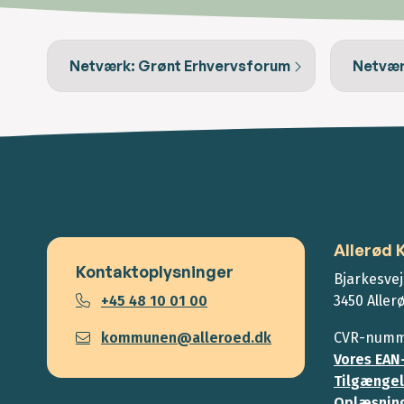
Netværk: Grønt Erhvervsforum
Netvær
Allerød
Kontaktoplysninger
Bjarkesvej
+45 48 10 01 00
3450 Aller
kommunen@alleroed.dk
CVR-numme
Vores EAN
Tilgængel
Oplæsning