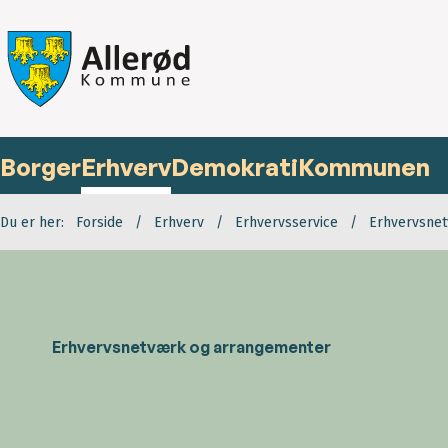
Borger
Erhverv
Demokrati
Kommunen
Du er her:
Forside
Erhverv
Erhvervsservice
Erhvervsne
Erhvervsnetværk og arrangementer