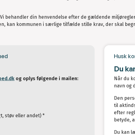
 Vi behandler din henvendelse efter de gældende miljøregler
ten, kan kommunen i særlige tilfælde stille krav, der skal be
mhed
Husk ko
Du ka
oed.dk
og oplys følgende i mailen:
Når du ko
navn og d
Den perso
til aktin
efter reg
t, støv eller andet) *
betyde, a
Du kan l