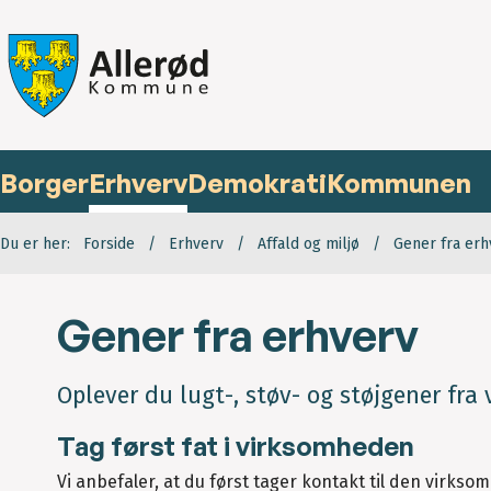
Borger
Erhverv
Demokrati
Kommunen
Du er her:
Forside
Erhverv
Affald og miljø
Gener fra erh
Gener fra erhverv
Oplever du lugt-, støv- og støjgener fra
Tag først fat i virksomheden
Vi anbefaler, at du først tager kontakt til den virkso