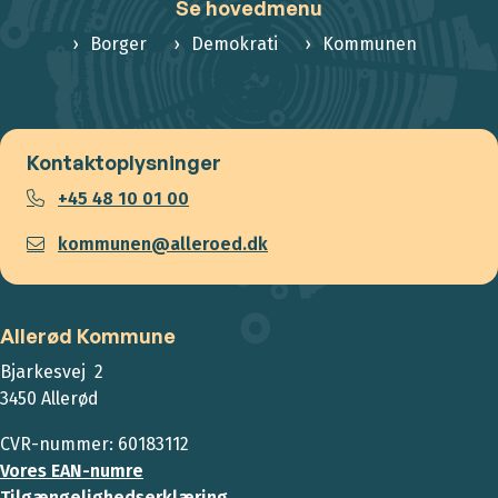
Se hovedmenu
Borger
Demokrati
Kommunen
Kontaktoplysninger
+45 48 10 01 00
kommunen@alleroed.dk
Allerød Kommune
Bjarkesvej 2
3450 Allerød
CVR-nummer: 60183112
Vores EAN-numre
Tilgængelighedserklæring