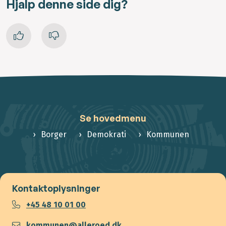
Hjalp denne side dig?
Se hovedmenu
Borger
Demokrati
Kommunen
Kontaktoplysninger
+45 48 10 01 00
kommunen@alleroed.dk