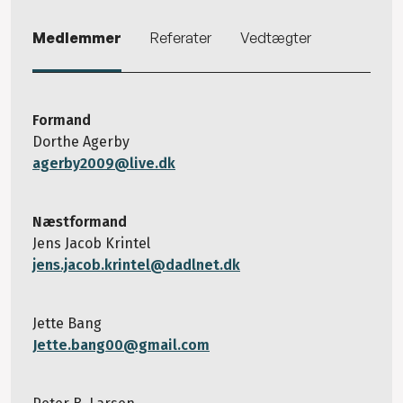
Medlemmer
Referater
Vedtægter
Formand
Dorthe Agerby
agerby2009@live.dk
Næstformand
Jens Jacob Krintel
jens.jacob.krintel@dadlnet.dk
Jette Bang
Jette.bang00@gmail.com