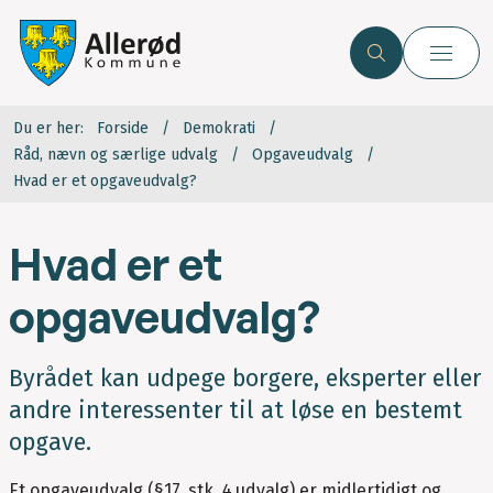
Du er her:
Forside
Demokrati
Råd, nævn og særlige udvalg
Opgaveudvalg
Hvad er et opgaveudvalg?
Hvad er et
opgaveudvalg?
Byrådet kan udpege borgere, eksperter eller
andre interessenter til at løse en bestemt
opgave.
Et opgaveudvalg (§17, stk. 4 udvalg) er midlertidigt og