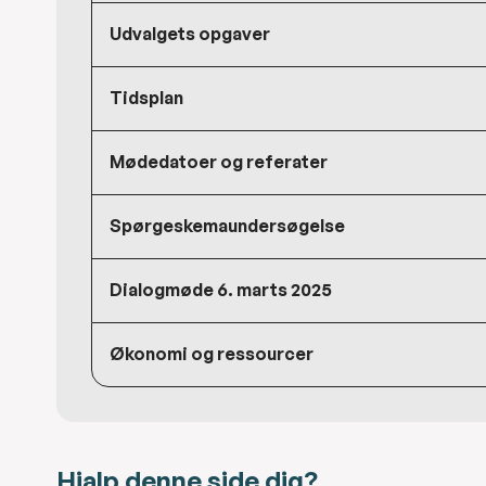
Udvalgets opgaver
Tidsplan
Mødedatoer og referater
Spørgeskemaundersøgelse
Dialogmøde 6. marts 2025
Økonomi og ressourcer
Hjalp denne side dig?