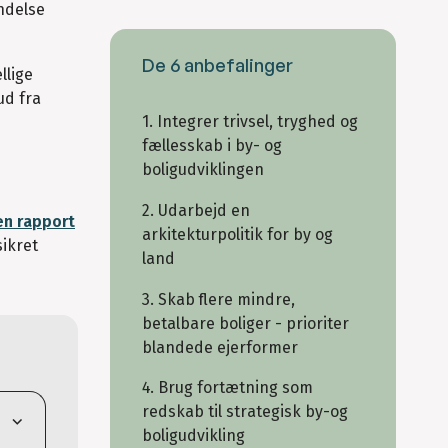
ndelse
De 6 anbefalinger
llige
ud fra
1. Integrer trivsel, tryghed og
fællesskab i by- og
boligudviklingen
2. Udarbejd en
en rapport
arkitekturpolitik for by og
ikret
land
3. Skab flere mindre,
betalbare boliger - prioriter
blandede ejerformer
4. Brug fortætning som
redskab til strategisk by-og
boligudvikling