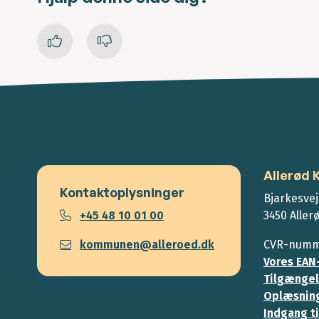
Allerød
Kontaktoplysninger
Bjarkesvej
+45 48 10 01 00
3450 Aller
kommunen@alleroed.dk
CVR-numme
Vores EAN
Tilgængel
Oplæsning
Indgang ti