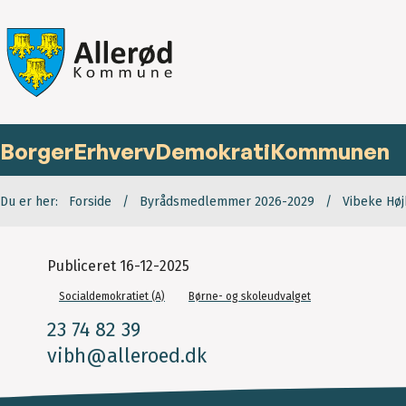
Borger
Erhverv
Demokrati
Kommunen
Du er her:
Forside
Byrådsmedlemmer 2026-2029
Vibeke Høj
Publiceret
16-12-2025
Socialdemokratiet (A)
Børne- og skoleudvalget
23 74 82 39
vibh@alleroed.dk