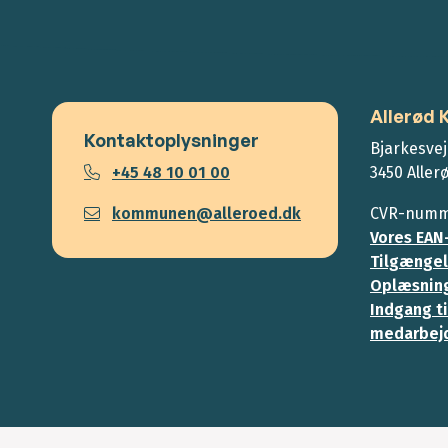
Allerød
Kontaktoplysninger
Bjarkesvej
+45 48 10 01 00
3450 Aller
kommunen@alleroed.dk
CVR-numme
Vores EAN
Tilgængel
Oplæsning
Indgang ti
medarbej