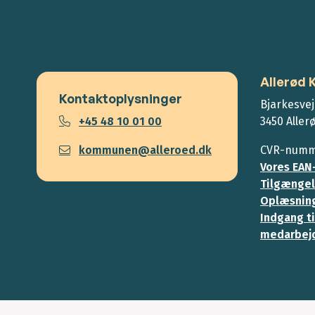
Allerød
Kontaktoplysninger
Bjarkesvej
+45 48 10 01 00
3450 Aller
kommunen@alleroed.dk
CVR-numme
Vores EAN
Tilgængel
Oplæsning
Indgang ti
medarbej