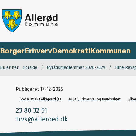
Borger
Erhverv
Demokrati
Kommunen
Du er her:
Forside
Byrådsmedlemmer 2026-2029
Tune Revsg
Publiceret
17-12-2025
Socialistisk Folkeparti (F)
Miljø-, Erhvervs- og Byudvalget
Øko
23 80 32 51
trvs@alleroed.dk