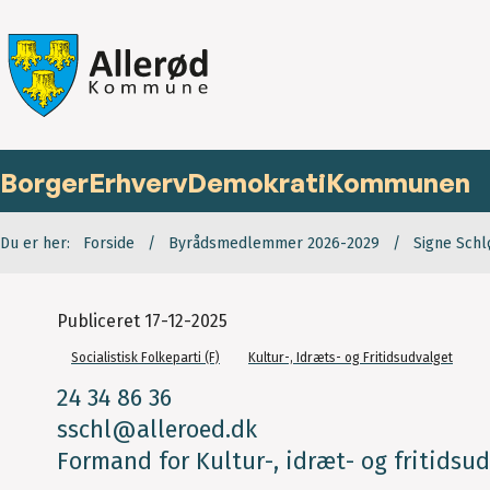
Borger
Erhverv
Demokrati
Kommunen
Du er her:
Forside
Byrådsmedlemmer 2026-2029
Signe Schl
Publiceret
17-12-2025
Socialistisk Folkeparti (F)
Kultur-, Idræts- og Fritidsudvalget
24 34 86 36
sschl@alleroed.dk
Formand for Kultur-, idræt- og fritidsu