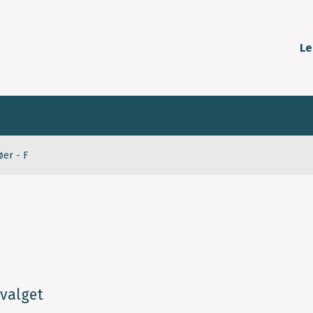
Le
øer - F
dvalget