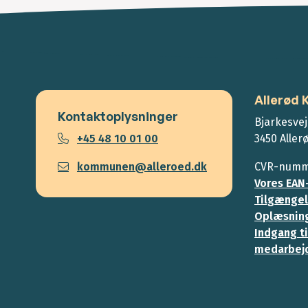
Allerød
Kontaktoplysninger
Bjarkesvej
+45 48 10 01 00
3450 Aller
kommunen@alleroed.dk
CVR-numme
Vores EAN
Tilgængel
Oplæsning
Indgang ti
medarbej