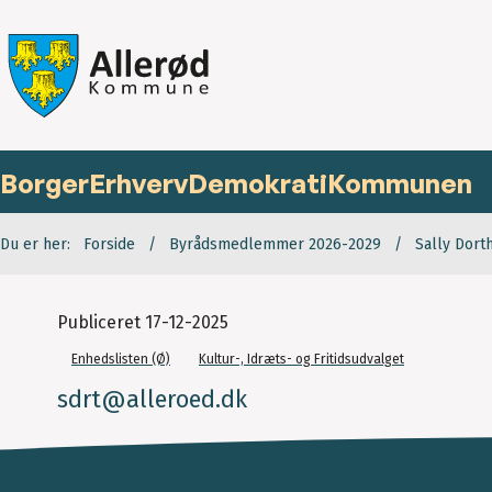
Borger
Erhverv
Demokrati
Kommunen
Du er her:
Forside
Byrådsmedlemmer 2026-2029
Sally Dort
Publiceret
17-12-2025
Enhedslisten (Ø)
Kultur-, Idræts- og Fritidsudvalget
sdrt@alleroed.dk