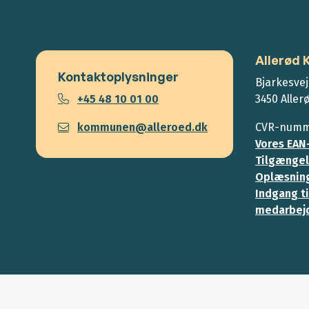
Allerød
Kontaktoplysninger
Bjarkesvej
+45 48 10 01 00
3450 Aller
kommunen@alleroed.dk
CVR-numme
Vores EAN
Tilgængel
Oplæsning
Indgang ti
medarbej