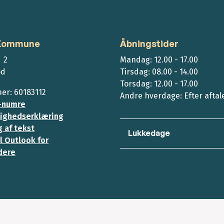
 Kommune
Åbningstider
 2
Mandag: 12.00 - 17.00
ød
Tirsdag: 08.00 - 14.00
Torsdag: 12.00 - 17.00
r: 60183112
Andre hverdage: Efter aftal
-numre
ighedserklæring
 af tekst
Lukkedage
l Outlook for
dere