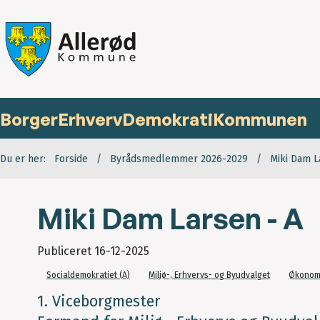
Borger
Erhverv
Demokrati
Kommunen
Du er her:
Forside
Byrådsmedlemmer 2026-2029
Miki Dam L
Miki Dam Larsen - A
Publiceret
16-12-2025
Socialdemokratiet (A)
Miljø-, Erhvervs- og Byudvalget
Økonom
1. Viceborgmester