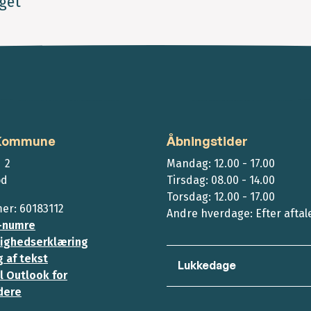
get
 Kommune
Åbningstider
 2
Mandag: 12.00 - 17.00
ød
Tirsdag: 08.00 - 14.00
Torsdag: 12.00 - 17.00
r: 60183112
Andre hverdage: Efter aftal
-numre
ighedserklæring
 af tekst
Lukkedage
l Outlook for
dere