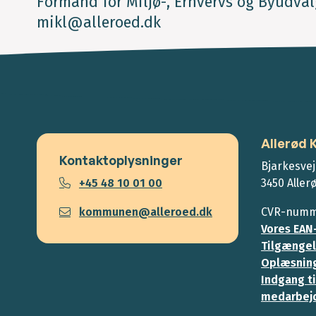
Formand for Miljø-, Erhvervs og Byudval
mikl@alleroed.dk
Allerød
Kontaktoplysninger
Bjarkesvej
+45 48 10 01 00
3450 Aller
kommunen@alleroed.dk
CVR-numme
Vores EAN
Tilgængel
Oplæsning
Indgang ti
medarbej