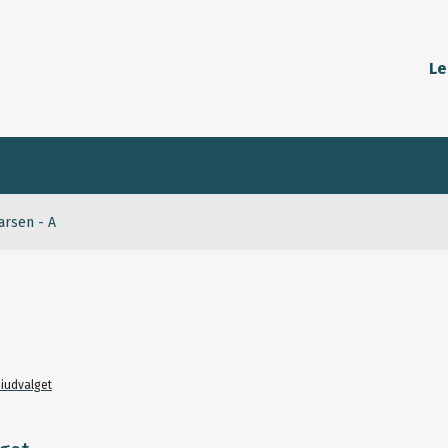
Le
arsen - A
iudvalget