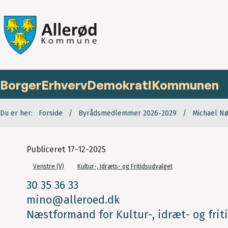
Borger
Erhverv
Demokrati
Kommunen
Du er her:
Forside
Byrådsmedlemmer 2026-2029
Michael Nø
Publiceret
17-12-2025
Venstre (V)
Kultur-, Idræts- og Fritidsudvalget
30 35 36 33
mino@alleroed.dk
Næstformand for Kultur-, idræt- og frit