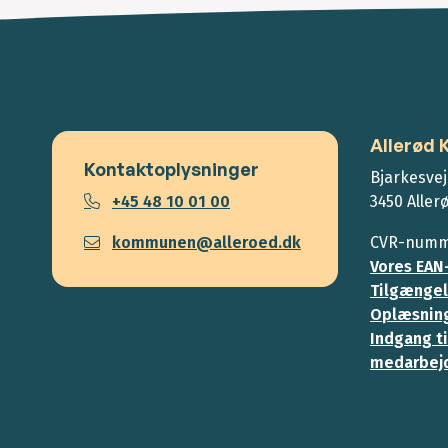
Allerød
Kontaktoplysninger
Bjarkesvej
+45 48 10 01 00
3450 Aller
kommunen@alleroed.dk
CVR-numme
Vores EAN
Tilgængel
Oplæsning
Indgang ti
medarbej