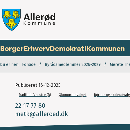
Borger
Erhverv
Demokrati
Kommunen
Du er her:
Forside
Byrådsmedlemmer 2026-2029
Merete Th
Publiceret
16-12-2025
Radikale Venstre (B)
Økonomiudvalget
Børne- og skoleudvalg
22 17 77 80
metk@alleroed.dk