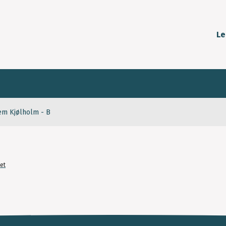
Le
em Kjølholm - B
et