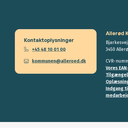
Allerød
Kontaktoplysninger
Bjarkesvej
+45 48 10 01 00
3450 Aller
kommunen@alleroed.dk
CVR-numme
Vores EAN
Tilgængel
Oplæsning
Indgang ti
medarbej