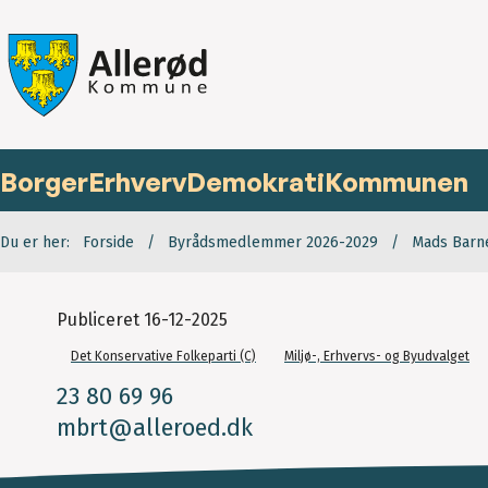
Borger
Erhverv
Demokrati
Kommunen
Du er her:
Forside
Byrådsmedlemmer 2026-2029
Mads Barne
Publiceret
16-12-2025
Det Konservative Folkeparti (C)
Miljø-, Erhvervs- og Byudvalget
23 80 69 96
mbrt@alleroed.dk