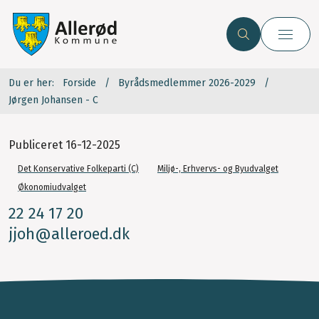
Du er her:
Forside
Byrådsmedlemmer 2026-2029
Jørgen Johansen - C
Publiceret
16-12-2025
Det Konservative Folkeparti (C)
Miljø-, Erhvervs- og Byudvalget
Økonomiudvalget
22 24 17 20
jjoh@alleroed.dk