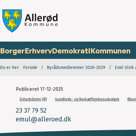
Borger
Erhverv
Demokrati
Kommunen
Du er her:
Forside
Byrådsmedlemmer 2026-2029
Emil Ulrik
Publiceret
17-12-2025
Enhedslisten (Ø)
Sundheds- og Beskæftigelsesudvalget
Økon
23 37 79 52
emul@alleroed.dk