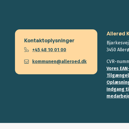
Allerød
Kontaktoplysninger
Bjarkesvej
+45 48 10 01 00
3450 Aller
kommunen@alleroed.dk
CVR-numme
Vores EAN
Tilgængel
Oplæsning
Indgang ti
medarbej