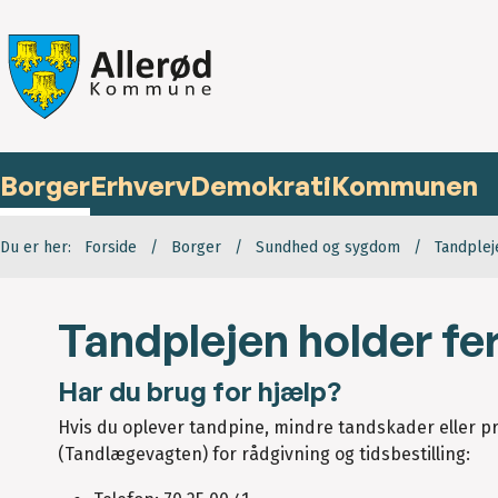
Borger
Erhverv
Demokrati
Kommunen
Du er her:
Forside
Borger
Sundhed og sygdom
Tandplej
Tandplejen holder fe
Har du brug for hjælp?
Hvis du oplever tandpine, mindre tandskader eller 
(Tandlægevagten) for rådgivning og tidsbestilling: