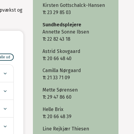
Kirsten Gottschalck-Hansen
 opvækst og
T:
23 29 85 03
Sundhedsplejere
Annette Sonne Ibsen
T:
22 82 43 18
Astrid Skovgaard
alle ud
T:
20 66 48 40
Camilla Nørgaard
T:
21 33 71 09
Mette Sørensen
T:
29 47 86 60
Helle Brix
T:
20 66 48 39
Line Rejkjær Thiesen