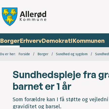
Borger
Erhverv
Demokrati
Kommunen
Du er her:
Forside
Borger
Sundhed og sygdom
Sundhed
Sundhedspleje fra grav
barnet er 1 år
Som forældre kan I få støtte og vejled
graviditet og barsel.