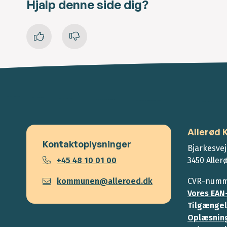
Hjalp denne side dig?
Allerød
Kontaktoplysninger
Bjarkesvej
+45 48 10 01 00
3450 Aller
kommunen@alleroed.dk
CVR-numme
Vores EAN
Tilgængel
Oplæsning