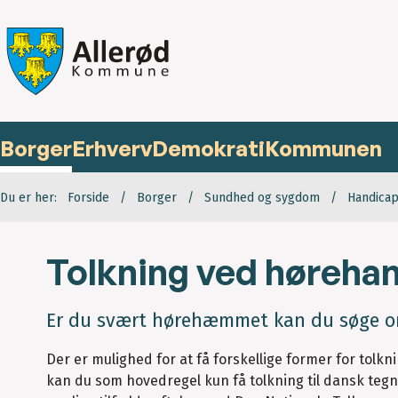
Borger
Erhverv
Demokrati
Kommunen
Du er her:
Forside
Borger
Sundhed og sygdom
Handica
Tolkning ved høreha
Er du svært hørehæmmet kan du søge om 
Der er mulighed for at få forskellige former for tolk
kan du som hovedregel kun få tolkning til dansk tegns