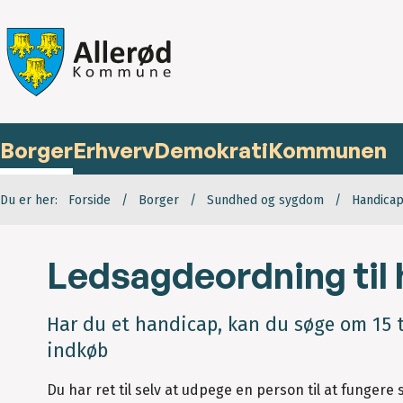
Borger
Erhverv
Demokrati
Kommunen
Du er her:
Forside
Borger
Sundhed og sygdom
Handica
Ledsagdeordning til
Har du et handicap, kan du søge om 15 t
indkøb
Du har ret til selv at udpege en person til at funger