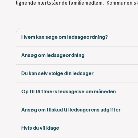
lignende nærtstående familiemedlem. Kommunen ska
Hvem kan søge om ledsageordning?
Ansøg om ledsageordning
Du kan selv vælge din ledsager
Op til 15 timers ledsagelse om måneden
Ansøg om tilskud til ledsagerens udgifter
Hvis du vil klage