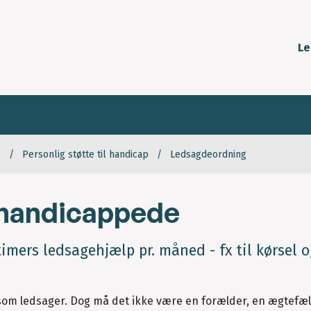
Le
p
Personlig støtte til handicap
Ledsagdeordning
 handicappede
imers ledsagehjælp pr. måned - fx til kørsel 
e som ledsager. Dog må det ikke være en forælder, en ægtefælle