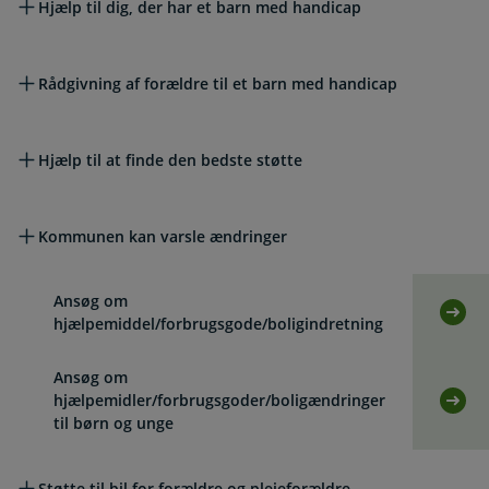
Hjælp til dig, der har et barn med handicap
Rådgivning af forældre til et barn med handicap
Hjælp til at finde den bedste støtte
Kommunen kan varsle ændringer
Ansøg om
Selv
hjælpemiddel/forbrugsgode/boligindretning
Ansøg om
hjælpemidler/forbrugsgoder/boligændringer
Selv
til børn og unge
Støtte til bil for forældre og plejeforældre