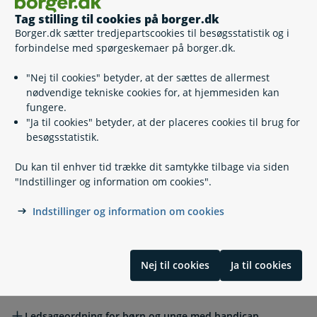
Erklæring om oplysningspligt
Tag stilling til cookies på borger.dk
(kompensationsydelse, tabt
Borger.dk sætter tredjepartscookies til besøgsstatistik og i
Selv
arbejdsfortjeneste, særlig supplerende ydelse)
forbindelse med spørgeskemaer på borger.dk.
Pasning, træning, ledsageordning
Pasning, træning, ledsageordning
"Nej til cookies" betyder, at der sættes de allermest
nødvendige tekniske cookies for, at hjemmesiden kan
fungere.
Dagtilbud til børn med handicap
"Ja til cookies" betyder, at der placeres cookies til brug for
besøgsstatistik.
Du kan til enhver tid trække dit samtykke tilbage via siden
Døgn- og aflastningstilbud til børn med handicap
"Indstillinger og information om cookies".
Indstillinger og information om cookies
Hjemmetræning af børn og unge med særlige behov
Nej til cookies
Ja til cookies
Pasning af barn med alvorlig sygdom eller handicap
Ledsageordning for børn og unge med handicap