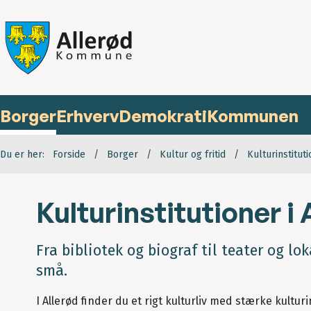
Borger
Erhverv
Demokrati
Kommunen
Du er her:
Forside
Borger
Kultur og fritid
Kulturinstitut
Kulturinstitutioner i 
Fra bibliotek og biograf til teater og lo
små.
I Allerød finder du et rigt kulturliv med stærke kult