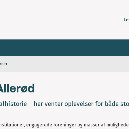
Le
ioner
Allerød
kalhistorie – her venter oplevelser for både st
urinstitutioner, engagerede foreninger og masser af muligheder