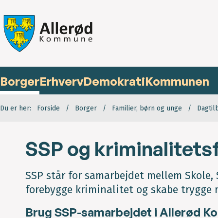
Borger
Erhverv
Demokrati
Kommunen
Du er her:
Forside
Borger
Familier, børn og unge
Dagtil
SSP og kriminalitets
SSP står for samarbejdet mellem Skole, S
forebygge kriminalitet og skabe trygge 
Brug SSP-samarbejdet i Allerød 