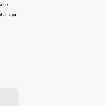
kaber.
nterne på