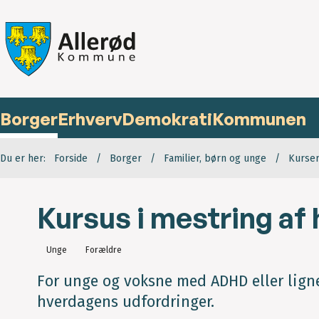
Borger
Erhverv
Demokrati
Kommunen
Du er her:
Forside
Borger
Familier, børn og unge
Kurser
Kursus i mestring af
Unge
Forældre
For unge og voksne med ADHD eller ligne
hverdagens udfordringer.