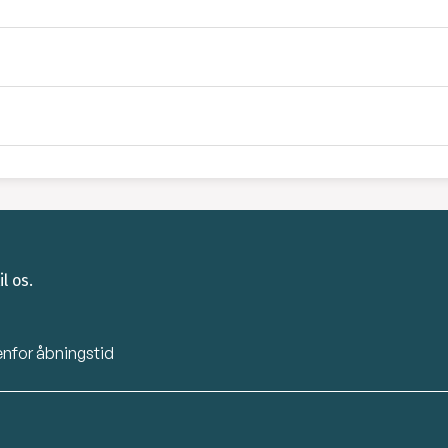
l os.
enfor åbningstid