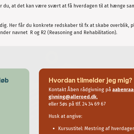
r du, at det kan være svært at få hverdagen til at hænge s
ig. Her får du konkrete redskaber til fx at skabe overblik, 
 under navnet R og R2 (Reasoning and Rehabilitation).
løb
Hvordan tilmelder jeg mig?
Kontakt Åben rådgivning på
aabenraa
givning@alleroed.dk
,
eller Søs på tlf. 24 34 69 67
Husk at angive:
Kursustitel: Mestring af hverdage