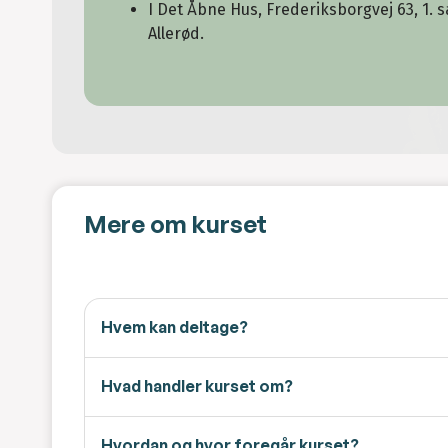
I Det Åbne Hus,
Frederiksborgvej 63, 1. sa
Allerød.
Mere om kurset
Hvem kan deltage?
Hvad handler kurset om?
Hvordan og hvor foregår kurset?