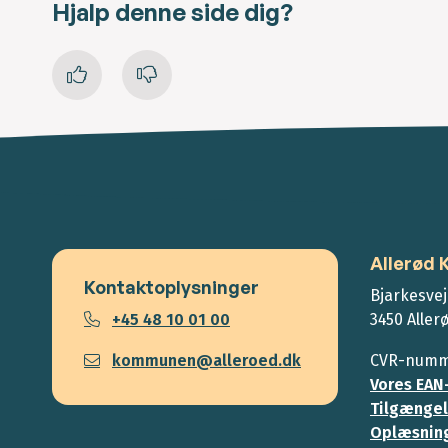
Hjalp denne side dig?
Allerød
Kontaktoplysninger
Bjarkesvej
+45 48 10 01 00
3450 Aller
kommunen@alleroed.dk
CVR-numme
Vores EAN
Tilgængel
Oplæsning