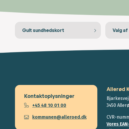
Gult sundhedskort
Valg af
Allerød
Kontaktoplysninger
Bjarkesvej
+45 48 10 01 00
3450 Aller
kommunen@alleroed.dk
CVR-numme
Vores EAN