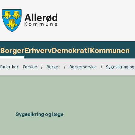
Borger
Erhverv
Demokrati
Kommunen
Du er her:
Forside
Borger
Borgerservice
Sygesikring o
Sygesikring og læge