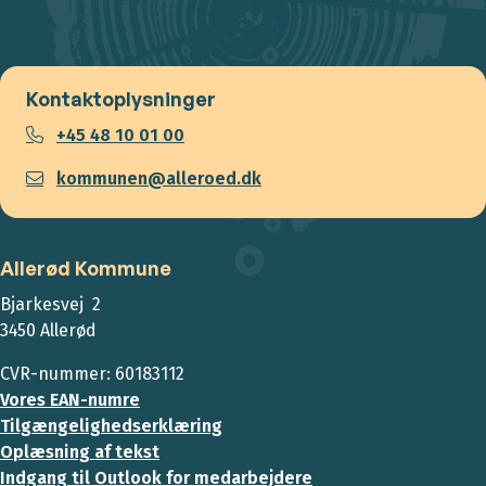
Kontaktoplysninger
+45 48 10 01 00
kommunen@alleroed.dk
Allerød Kommune
Bjarkesvej 2
3450 Allerød
CVR-nummer: 60183112
Vores EAN-numre
Tilgængelighedserklæring
Oplæsning af tekst
Indgang til Outlook for medarbejdere