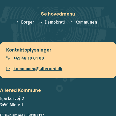
Se hovedmenu
Borger
Demokrati
Kommunen
Kontaktoplysninger
+45 48 10 01 00
kommunen@alleroed.dk
Allerød Kommune
Bjarkesvej 2
3450 Allerød
CVR-nummer: 60183112