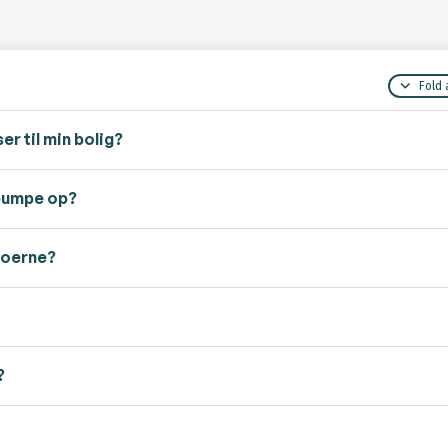
Fold 
r til min bolig?
epumpe op?
boerne?
?