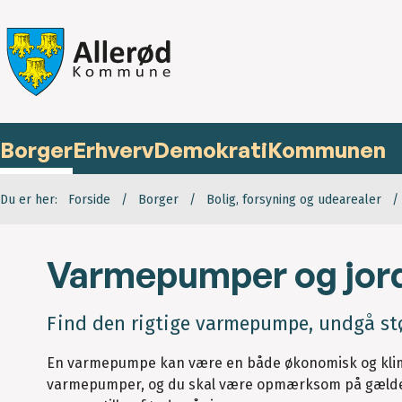
Borger
Erhverv
Demokrati
Kommunen
Du er her:
Forside
Borger
Bolig, forsyning og udearealer
Varmepumper og jor
Find den rigtige varmepumpe, undgå støj­
En varmepumpe kan være en både økonomisk og klimave
varmepumper, og du skal være opmærksom på gældende