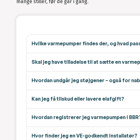
mange stiller, før de går i gang.
Hvilke varmepumper findes der, og hvad passe
Skal jeg have tilladelse til at sætte en varm
Hvordan undgår jeg støjgener – også for na
Kan jeg få tilskud eller lavere elafgift?
Hvordan registrerer jeg varmepumpen i BBR
Hvor finder jeg en VE-godkendt installatør?