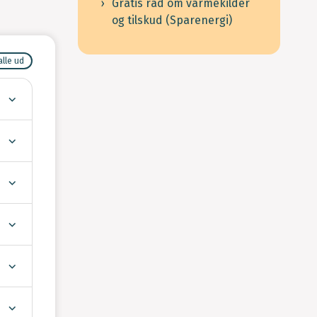
Gratis råd om varmekilder
og tilskud (Sparenergi)
alle ud