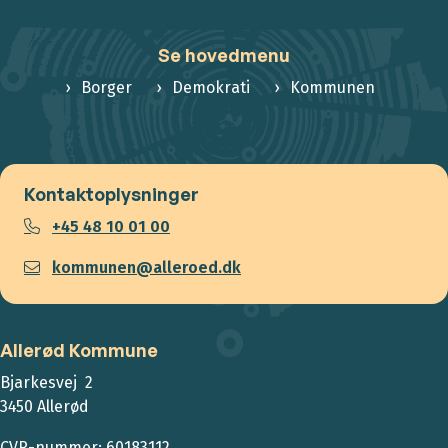
Se hovedmenu
Borger
Demokrati
Kommunen
Kontaktoplysninger
+45 48 10 01 00
kommunen@alleroed.dk
Allerød Kommune
Bjarkesvej 2
3450 Allerød
CVR-nummer: 60183112