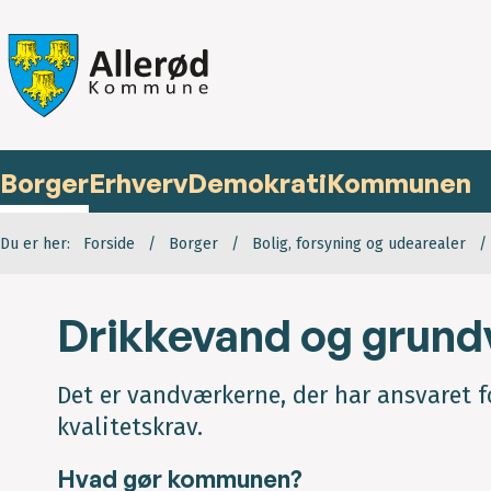
Borger
Erhverv
Demokrati
Kommunen
Du er her:
Forside
Borger
Bolig, forsyning og udearealer
Drikkevand og grun
Det er vandværkerne, der har ansvaret for
kvalitetskrav.
Hvad gør kommunen?