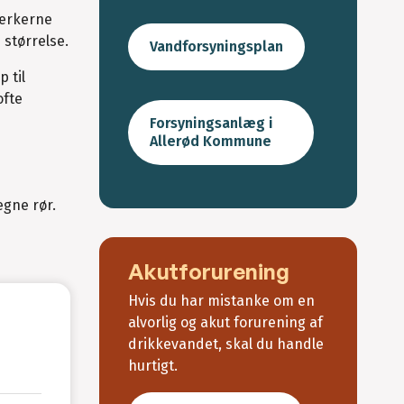
værkerne
 størrelse.
Vandforsyningsplan
 til
ofte
Forsyningsanlæg i
Allerød Kommune
egne rør.
Akutforurening
Hvis du har mistanke om en
alvorlig og akut forurening af
drikkevandet, skal du handle
hurtigt.