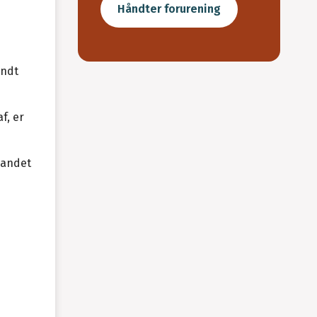
Håndter forurening
endt
f, er
vandet