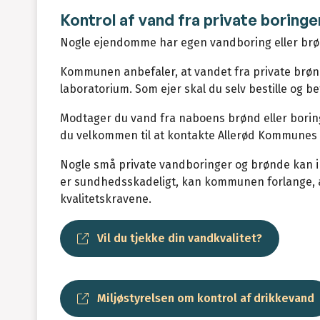
Kontrol af vand fra private boring
Nogle ejendomme har egen vandboring eller brø
Kommunen anbefaler, at vandet fra private brønd
laboratorium. Som ejer skal du selv bestille og be
Modtager du vand fra naboens brønd eller boring o
du velkommen til at kontakte Allerød Kommunes
Nogle små private vandboringer og brønde kan ik
er sundhedsskadeligt, kan kommunen forlange, at
kvalitetskravene.
Vil du tjekke din vandkvalitet?
Miljøstyrelsen om kontrol af drikkevand