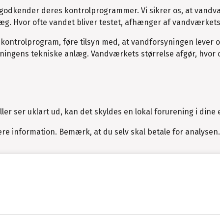
godkender deres kontrolprogrammer. Vi sikrer os, at vand
æg. Hvor ofte vandet bliver testet, afhænger af vandværkets
ntrolprogram, føre tilsyn med, at vandforsyningen lever op
yningens tekniske anlæg. Vandværkets størrelse afgør, hvor 
ler ser uklart ud, kan det skyldes en lokal forurening i dine 
e information. Bemærk, at du selv skal betale for analysen.