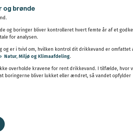
er og brønde
nd.
e og boringer bliver kontrolleret hvert femte år af et godk
tale for analysen.
g er i tvivl om, hvilken kontrol dit drikkevand er omfattet a
Natur, Miljø og Klimaafdeling
.
ke overholde kravene for rent drikkevand. I tilfælde, hvor 
 boringerne bliver lukket eller ændret, så vandet opfylder