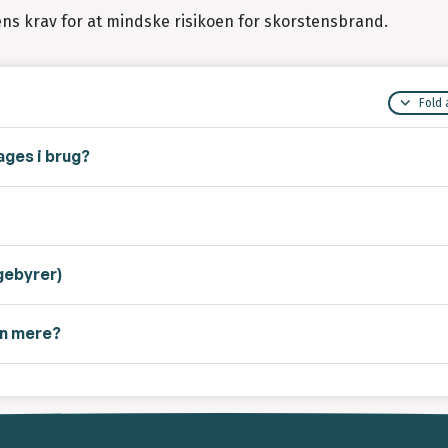
vens krav for at mindske risikoen for skorstensbrand.
Fold 
ages i brug?
gebyrer)
en mere?