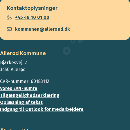
Kontaktoplysninger
+45 48 10 01 00
kommunen@alleroed.dk
Allerød Kommune
Bjarkesvej 2
3450 Allerød
CVR-nummer: 60183112
Vores EAN-numre
Tilgængelighedserklæring
Oplæsning af tekst
Indgang til Outlook for medarbejdere