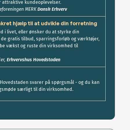
r attraktive kundeoplevelser.
heforeningen MERK
Dansk Erhverv
nkret hjælp til at udvikle din forretning
d i livet, eller ønsker du at styrke din
e gratis tilbud, sparringsforløb og værktøjer,
e vækst og ruste din virksomhed til
ler,
Erhvervshus Hovedstaden
Hovedstaden svarer på spørgsmål - og du kan
gsmøde særligt til din virksomhed.