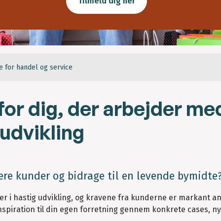
Tilmeld dig her
for handel og service
or dig, der arbejder me
yudvikling
flere kunder og bidrage til en levende bymidte
 er i hastig udvikling, og kravene fra kunderne er markant a
inspiration til din egen forretning gennem konkrete cases, n