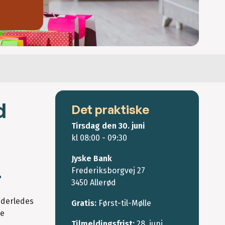
d
Det praktiske
Tirsdag den 30. juni
kl 08:00 - 09:30
Jyske Bank
Frederiksborgvej 27
?
3450 Allerød
nderledes
Gratis:
Først-til-Mølle
ye
Tilmeldingsfrist:
28. juni