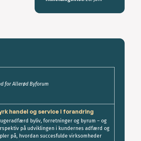
 for Allerød Byforum
tyrk handel og service i forandring
ugeradfærd byliv, forretninger og byrum – og
erspektiv på udviklingen i kundernes adfærd og
mpler på, hvordan succesfulde virksomheder