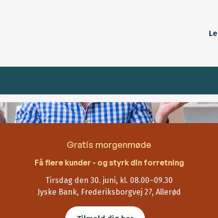
Le
Gratis morgenmøde
Få flere kunder - og styrk din forretning
Tirsdag den 30. juni, kl. 08.00–09.30
Jyske Bank, Frederiksborgvej 27, Allerød