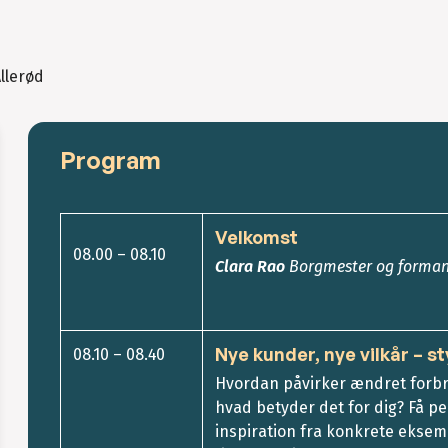
llerød
Program
Velkomst
08.00 – 08.10
Clara Rao
Borgmester og formand
Nye kunder, nye vilkår – s
08.10 – 08.40
Hvordan påvirker ændret forbr
hvad betyder det for dig? Få p
inspiration fra konkrete ekse