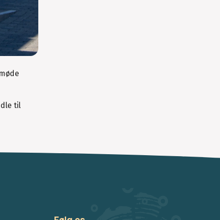
r møde
le til
Følg os