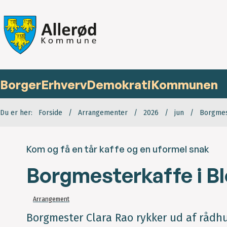
Borger
Erhverv
Demokrati
Kommunen
Du er her:
Forside
Arrangementer
2026
jun
Borgmes
Kom og få en tår kaffe og en uformel snak
Borgmesterkaffe i B
Arrangement
Borgmester Clara Rao rykker ud af rådhu