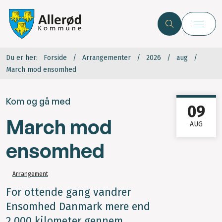
Du er her:
Forside
Arrangementer
2026
aug
March mod ensomhed
Kom og gå med
09
March mod
AUG
ensomhed
Arrangement
For ottende gang vandrer
Ensomhed Danmark mere end
2.000 kilometer gennem