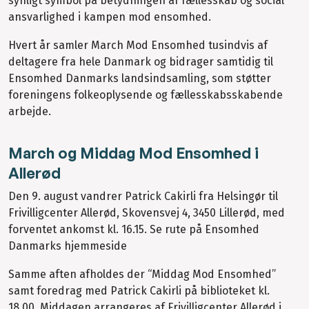
synligt symbol på betydningen af fællesskab og social
ansvarlighed i kampen mod ensomhed.
Hvert år samler March Mod Ensomhed tusindvis af
deltagere fra hele Danmark og bidrager samtidig til
Ensomhed Danmarks landsindsamling, som støtter
foreningens folkeoplysende og fællesskabsskabende
arbejde.
March og Middag Mod Ensomhed i
Allerød
Den 9. august vandrer Patrick Cakirli fra Helsingør til
Frivilligcenter Allerød, Skovensvej 4, 3450 Lillerød, med
forventet ankomst kl. 16.15. Se rute på Ensomhed
Danmarks hjemmeside
Samme aften afholdes der “Middag Mod Ensomhed”
samt foredrag med Patrick Cakirli på biblioteket kl.
18.00. Middagen arrangeres af Frivilligcenter Allerød i