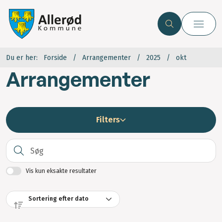
Du er her:
Forside
Arrangementer
2025
okt
Arrangementer
Filters
S
Vis kun eksakte resultater