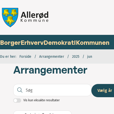
Borger
Erhverv
Demokrati
Kommunen
Du er her:
Forside
Arrangementer
2025
jun
Arrangementer
Søg
Vælg år
Vis kun eksakte resultater