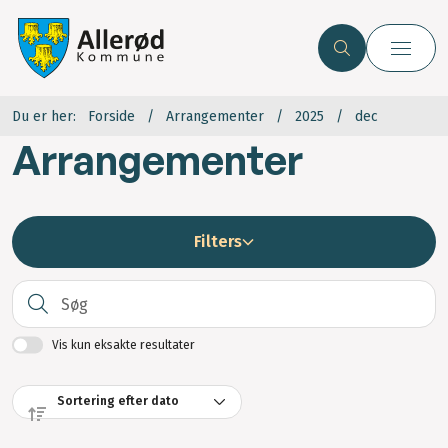
Du er her:
Forside
Arrangementer
2025
dec
Arrangementer
Filters
S
Vis kun eksakte resultater